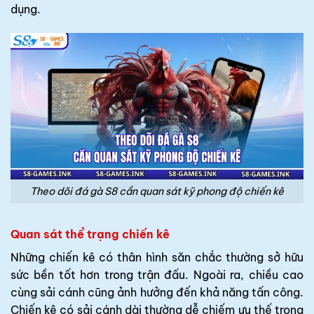
dụng.
Theo dõi đá gà S8 cần quan sát kỹ phong độ chiến kê
Quan sát thể trạng chiến kê
Những chiến kê có thân hình săn chắc thường sở hữu
sức bền tốt hơn trong trận đấu. Ngoài ra, chiều cao
cùng sải cánh cũng ảnh hưởng đến khả năng tấn công.
Chiến kê có sải cánh dài thường dễ chiếm ưu thế trong