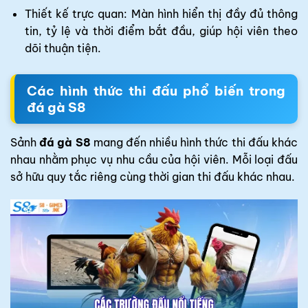
Thiết kế trực quan: Màn hình hiển thị đầy đủ thông
tin, tỷ lệ và thời điểm bắt đầu, giúp hội viên theo
dõi thuận tiện.
Các hình thức thi đấu phổ biến trong
đá gà S8
Sảnh
đá gà S8
mang đến nhiều hình thức thi đấu khác
nhau nhằm phục vụ nhu cầu của hội viên. Mỗi loại đấu
sở hữu quy tắc riêng cùng thời gian thi đấu khác nhau.