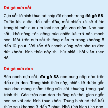
Đá gà cựa sắt
Cựa sắt là hình thức có nhịp độ nhanh trong
đá gà S8
.
Trước khi cuộc đấu bắt đầu, mỗi chiến kê sẽ được
trang bị một cựa kim loại nhỏ gắn vào chân. Nhờ cựa
sắt, khả năng tấn công của chiến kê trở nên mạnh
hơn. Một trận cựa sắt thường diễn ra trong khoảng 5
đến 10 phút. Với tốc độ nhanh cùng các pha ra đòn
dứt khoát, hình thức này thu hút nhiều hội viên theo
dõi.
Đá gà cựa dao
Bên cạnh cựa sắt,
đá gà S8
còn cung cấp các trận
đấu cựa dao. Trong hình thức này, chiến kê được gắn
cựa dao mỏng nhằm tăng sức sát thương trong quá
trình thi. Các trận cựa dao thường có thời gian ngắn
hơn so với các hình thức khác. Trung bình có thể kết
thúc sau khoảng 3 đến 7 phút. Nhờ tính kịch tính cao,