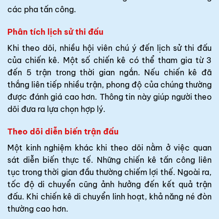
các pha tấn công.
Phân tích lịch sử thi đấu
Khi theo dõi, nhiều hội viên chú ý đến lịch sử thi đấu
của chiến kê. Một số chiến kê có thể tham gia từ 3
đến 5 trận trong thời gian ngắn. Nếu chiến kê đã
thắng liên tiếp nhiều trận, phong độ của chúng thường
được đánh giá cao hơn. Thông tin này giúp người theo
dõi đưa ra lựa chọn hợp lý.
Theo dõi diễn biến trận đấu
Một kinh nghiệm khác khi theo dõi nằm ở việc quan
sát diễn biến thực tế. Những chiến kê tấn công liên
tục trong thời gian đầu thường chiếm lợi thế. Ngoài ra,
tốc độ di chuyển cũng ảnh hưởng đến kết quả trận
đấu. Khi chiến kê di chuyển linh hoạt, khả năng né đòn
thường cao hơn.