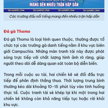
Các trường đấu nổi tiếng mang đến nhiều trận hấp dẫn
Đá gà Thomo
Đá gà Thomo là loại hình quen thuộc, thường được tổ
chức tại các trường gà danh tiếng nằm ở khu vực biên
giới Campuchia. Những màn tranh tài này được phát
sóng trực tiếp với chất lượng hình ảnh rõ ràng, giúp
người theo dõi dễ dàng quan sát toàn bộ diễn biến.
Trong mỗi cuộc so tài, hai chiến kê sẽ đối đầu trực
tiếp để phân định thắng thua. Thời lượng trung bình
thường kéo dài khoảng 10-15 phút tùy vào tình huống
thực tế. Cuộc tranh tài sẽ khép lại khi một trong hai
chiến kê không còn khả năng tiếp tục hoặc rời khỏi
khu vực.