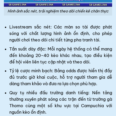
Hình ảnh sắc nét, trải nghiệm theo dõi chiến kê chân thực
Livestream sắc nét: Các màn so tài được phát
sóng với chất lượng hình ảnh ổn định, cho phép
người chơi theo dõi chi tiết từng pha tranh tài.
Tần suất dày đặc: Mỗi ngày hệ thống có thể mang
đến khoảng 20-40 kèo khác nhau, tạo điều kiện
để hội viên liên tục cập nhật và theo dõi.
Tỷ lệ cược minh bạch: Bảng odds được hiển thị đầy
đủ trước giờ khai cuộc, hỗ trợ người tham gia dễ
dàng tham khảo và đưa ra lựa chọn phù hợp.
Quy tụ nhiều đấu trường danh tiếng: Nền tảng
thường xuyên phát sóng các trận đến từ trường gà
Thomo cùng một số khu vực tại Campuchia với
nguồn kèo ổn định.