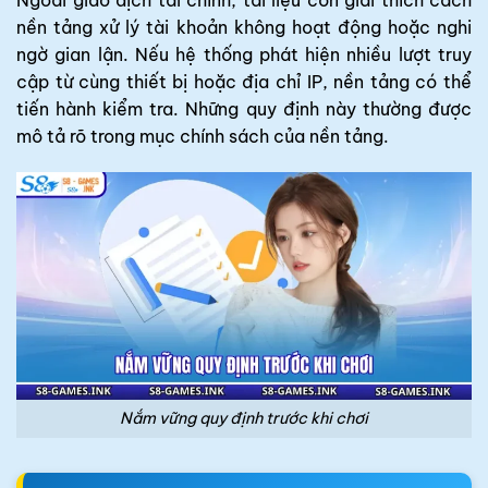
nền tảng xử lý tài khoản không hoạt động hoặc nghi
ngờ gian lận. Nếu hệ thống phát hiện nhiều lượt truy
cập từ cùng thiết bị hoặc địa chỉ IP, nền tảng có thể
tiến hành kiểm tra. Những quy định này thường được
mô tả rõ trong mục chính sách của nền tảng.
Nắm vững quy định trước khi chơi