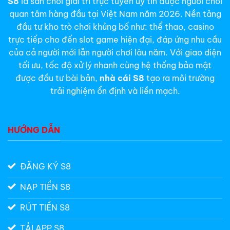
S8
là sân chơi giải trí trực tuyến uy tín được người chơi
quan tâm hàng đầu tại Việt Nam năm 2026. Nền tảng
đầu tư kho trò chơi khủng bố như: thể thao, casino
trực tiếp cho đến slot game hiện đại, đáp ứng nhu cầu
của cả người mới lẫn người chơi lâu năm. Với giao diện
tối ưu, tốc độ xử lý nhanh cùng hệ thống bảo mật
được đầu tư bài bản,
nhà cái S8
tạo ra môi trường
trải nghiệm ổn định và liền mạch.
HƯỚNG DẪN
ĐĂNG KÝ S8
NẠP TIỀN S8
RÚT TIỀN S8
TẢI APP S8